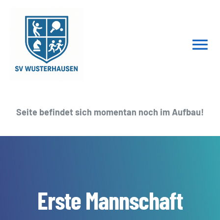
Skip
to
content
Tog
Nav
HOME
Seite befindet sich momentan noch im Aufbau!
Gymnastik
Tischtennis
Schach
Erste Mannschaft
Impressum