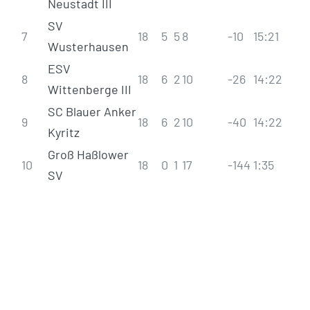
Neustadt III
SV
7
18
5
5
8
-10
15
:
21
Wusterhausen
ESV
8
18
6
2
10
-26
14
:
22
Wittenberge III
SC Blauer Anker
9
18
6
2
10
-40
14
:
22
Kyritz
Groß Haßlower
10
18
0
1
17
-144
1
:
35
SV