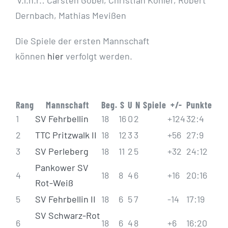
v.l.n.r.: Carsten Göbel, Christian Köhler, Robert
Dernbach, Mathias Mevißen
Die Spiele der ersten Mannschaft
können
hier
verfolgt werden.
Rang
Mannschaft
Beg.
S
U
N
Spiele
+/-
Punkte
1
SV Fehrbellin
18
16
0
2
+124
32
:
4
2
TTC Pritzwalk II
18
12
3
3
+56
27
:
9
3
SV Perleberg
18
11
2
5
+32
24
:
12
Pankower SV
4
18
8
4
6
+16
20
:
16
Rot-Weiß
5
SV Fehrbellin II
18
6
5
7
-14
17
:
19
SV Schwarz-Rot
6
18
6
4
8
+6
16
:
20